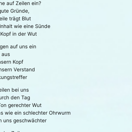
ne auf Zeilen ein?
 gute Gründe,
le trägt Blut
Inhalt wie eine Sünde
Kopf in der Wut
agen auf uns ein
g aus
nsern Kopf
nsern Verstand
ungstreffer
eilen bei uns
durch den Tag
 Ton gerechter Wut
ns wie ein schlechter Ohrwurm
en uns geschwächter