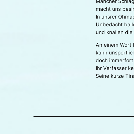
Mancher Schlag
macht uns besi
In unsrer Ohmac
Unbedacht balle
und knallen die 
An einem Wort l
kann unsportlic
doch immerfort 
Ihr Verfasser k
Seine kurze Tir