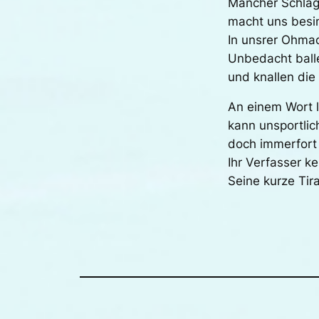
Mancher Schlag
macht uns besi
In unsrer Ohmac
Unbedacht balle
und knallen die 
An einem Wort l
kann unsportlic
doch immerfort 
Ihr Verfasser k
Seine kurze Tir