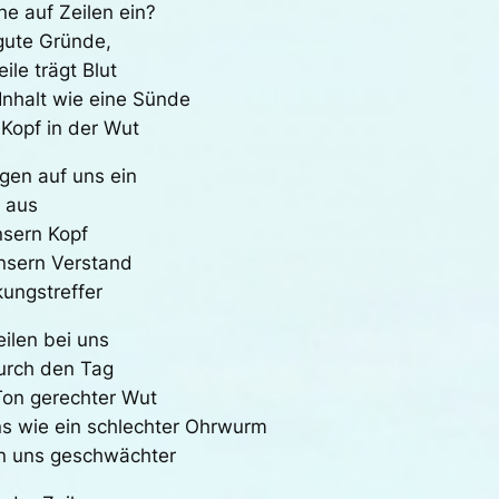
ne auf Zeilen ein?
 gute Gründe,
le trägt Blut
Inhalt wie eine Sünde
Kopf in der Wut
agen auf uns ein
g aus
nsern Kopf
nsern Verstand
ungstreffer
eilen bei uns
durch den Tag
 Ton gerechter Wut
ns wie ein schlechter Ohrwurm
en uns geschwächter