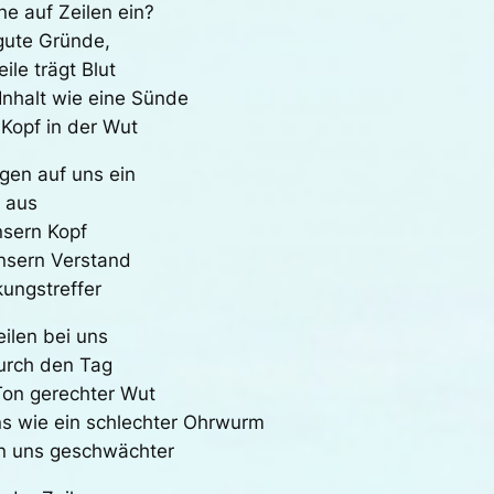
ne auf Zeilen ein?
 gute Gründe,
le trägt Blut
Inhalt wie eine Sünde
Kopf in der Wut
agen auf uns ein
g aus
nsern Kopf
nsern Verstand
ungstreffer
eilen bei uns
durch den Tag
 Ton gerechter Wut
ns wie ein schlechter Ohrwurm
en uns geschwächter