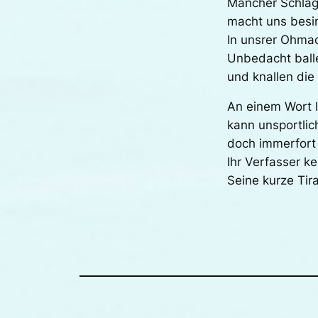
Mancher Schlag
macht uns besi
In unsrer Ohmac
Unbedacht balle
und knallen die 
An einem Wort l
kann unsportlic
doch immerfort 
Ihr Verfasser k
Seine kurze Tir