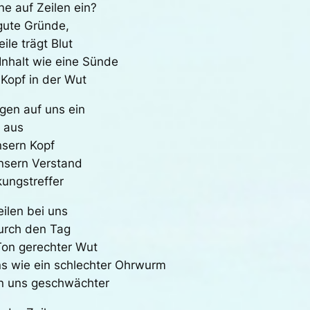
ne auf Zeilen ein?
 gute Gründe,
le trägt Blut
Inhalt wie eine Sünde
Kopf in der Wut
agen auf uns ein
g aus
nsern Kopf
nsern Verstand
ungstreffer
eilen bei uns
durch den Tag
 Ton gerechter Wut
ns wie ein schlechter Ohrwurm
en uns geschwächter