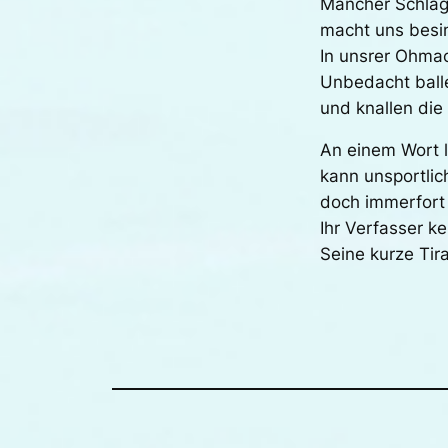
Mancher Schlag
macht uns besi
In unsrer Ohmac
Unbedacht balle
und knallen die 
An einem Wort l
kann unsportlic
doch immerfort 
Ihr Verfasser k
Seine kurze Tir