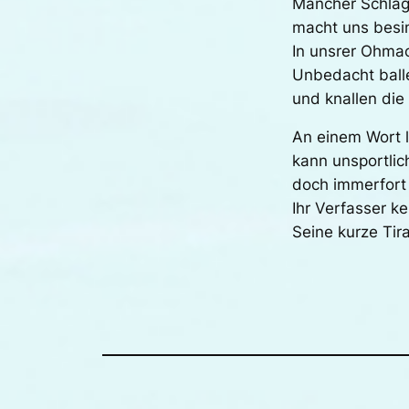
Mancher Schlag
macht uns besi
In unsrer Ohmac
Unbedacht balle
und knallen die 
An einem Wort l
kann unsportlic
doch immerfort 
Ihr Verfasser k
Seine kurze Tir