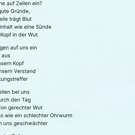
ne auf Zeilen ein?
 gute Gründe,
le trägt Blut
Inhalt wie eine Sünde
Kopf in der Wut
agen auf uns ein
g aus
nsern Kopf
nsern Verstand
ungstreffer
eilen bei uns
durch den Tag
 Ton gerechter Wut
ns wie ein schlechter Ohrwurm
en uns geschwächter