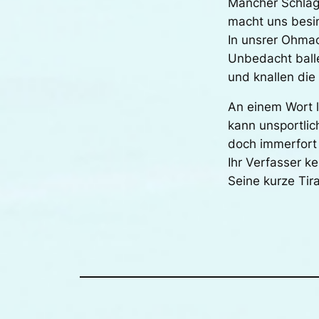
Mancher Schlag
macht uns besi
In unsrer Ohmac
Unbedacht balle
und knallen die 
An einem Wort l
kann unsportlic
doch immerfort 
Ihr Verfasser k
Seine kurze Tir