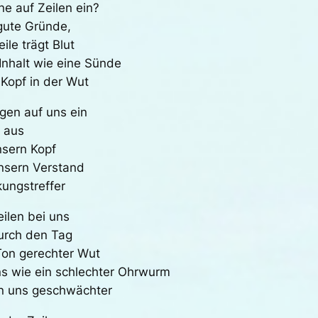
ne auf Zeilen ein?
 gute Gründe,
le trägt Blut
Inhalt wie eine Sünde
Kopf in der Wut
agen auf uns ein
g aus
nsern Kopf
nsern Verstand
ungstreffer
eilen bei uns
durch den Tag
 Ton gerechter Wut
ns wie ein schlechter Ohrwurm
en uns geschwächter